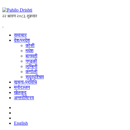
समाचार
देश/प्रदेश
कोसी
मधेश
बागमती
गण्डकी
लुम्बिनी
कर्णाली
सुदूरपश्चिम
सूचना-प्रविधि
मनोरञ्जन
खेलकुद
अन्तर्राष्ट्रिय
English