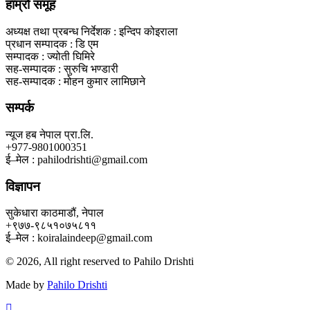
हाम्रो समूह
अध्यक्ष तथा प्रबन्ध निर्देशक : इन्दिप कोइराला
प्रधान सम्पादक : डि एम
सम्पादक : ज्योती घिमिरे
सह-सम्पादक : सुरुचि भण्डारी
सह-सम्पादक : मोहन कुमार लामिछाने
सम्पर्क
न्यूज हब नेपाल प्रा.लि.
+977-9801000351
ई–मेल : pahilodrishti@gmail.com
विज्ञापन
सुकेधारा काठमाडौं, नेपाल
+९७७-९८५१०७५८११
ई–मेल : koiralaindeep@gmail.com
© 2026, All right reserved to Pahilo Drishti
Made by
Pahilo Drishti