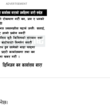
।
्नेछ।