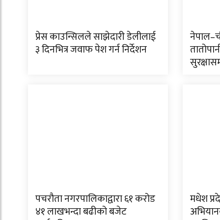
प्रेस काउन्सिलले साझेदारी डेलीलाई
नेपाल–ची
३ दिनभित्र जवाफ पेश गर्न निर्देशन
तातोपान
सुरक्षास
पचरौता नगरपालिकाद्वारा ६१ करोड
मधेश प्रद
४१ लाखभन्दा बढीको बजेट
अभियानक