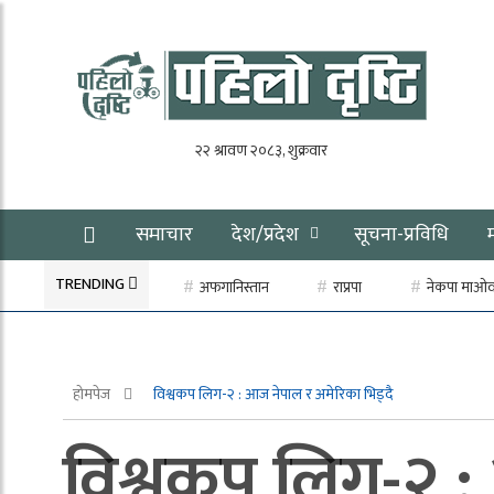
समाचार
देश/प्रदेश
सूचना-प्रविधि
TRENDING
अफगानिस्तान
राप्रपा
नेकपा माओवाद
होमपेज
विश्वकप लिग-२ : आज नेपाल र अमेरिका भिड्दै
विश्वकप लिग-२ :