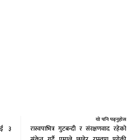
यो पनि पढ्नुहोस
लाई ३
रास्वपाभित्र गुटबन्दी र संरक्षणवाद रहेको
संकेत गर्दै एमाले छाडेर रास्वपा पुगेकी