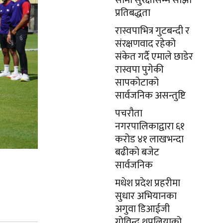
सीमा सुरक्षासम्म साझा
प्रतिबद्धता
रास्वपाभित्र गुटबन्दी र
संरक्षणवाद रहेको
संकेत गर्दै एमाले छाडेर
रास्वपा पुगेकी
सापकोटाको
सार्वजनिक असन्तुष्टि
पचरौता
नगरपालिकाद्वारा ६१
करोड ४१ लाखभन्दा
बढीको बजेट
सार्वजनिक
मधेश प्रदेश प्रहरीमा
सुधार अभियानका
अगुवा डिआईजी
गोविन्द थपलियाको