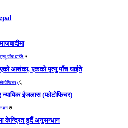
epal
समाजबादीमा
५
एको आशंका, एकको मृत्यु पाँच घाईते
६
काए न्यायिक ईजलास (फोटोफिचर)
७
केन्द्रित हुदैँ अनुसन्धान