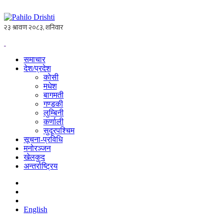
समाचार
देश/प्रदेश
कोसी
मधेश
बागमती
गण्डकी
लुम्बिनी
कर्णाली
सुदूरपश्चिम
सूचना-प्रविधि
मनोरञ्जन
खेलकुद
अन्तर्राष्ट्रिय
English