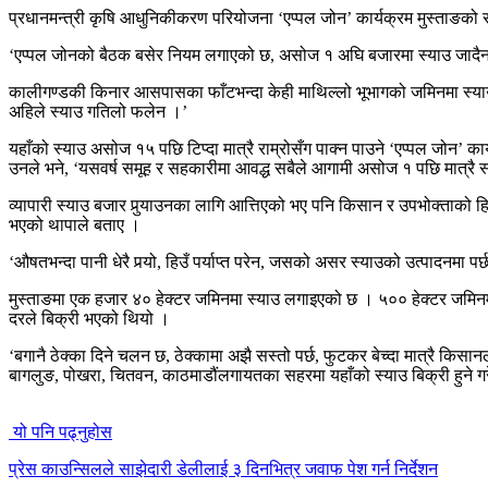
प्रधानमन्त्री कृषि आधुनिकीकरण परियोजना ‘एप्पल जोन’ कार्यक्रम मुस्ताङको
‘एप्पल जोनको बैठक बसेर नियम लगाएको छ, असोज १ अघि बजारमा स्याउ जादैन,’ 
कालीगण्डकी किनार आसपासका फाँटभन्दा केही माथिल्लो भूभागको जमिनमा स्याउ क
अहिले स्याउ गतिलो फलेन ।’
यहाँको स्याउ असोज १५ पछि टिप्दा मात्रै राम्रोसँग पाक्न पाउने ‘एप्पल जोन’ का
उनले भने, ‘यसवर्ष समूह र सहकारीमा आवद्ध सबैले आगामी असोज १ पछि मात्रै स्य
व्यापारी स्याउ बजार पुर्‍याउनका लागि आत्तिएको भए पनि किसान र उपभोक्ताक
भएको थापाले बताए ।
‘औषतभन्दा पानी धेरै पर्‍यो, हिउँ पर्याप्त परेन, जसको असर स्याउको उत्पादनमा प
मुस्ताङमा एक हजार ४० हेक्टर जमिनमा स्याउ लगाइएको छ । ५०० हेक्टर जमिनमा म
दरले बिक्री भएको थियो ।
‘बगानै ठेक्का दिने चलन छ, ठेक्कामा अझै सस्तो पर्छ, फुटकर बेच्दा मात्रै किसान
बागलुङ, पोखरा, चितवन, काठमाडौंलगायतका सहरमा यहाँको स्याउ बिक्री हुने ग
यो पनि पढ्नुहोस
प्रेस काउन्सिलले साझेदारी डेलीलाई ३ दिनभित्र जवाफ पेश गर्न निर्देशन