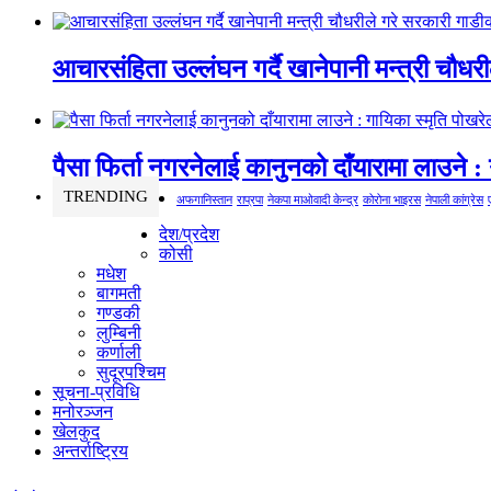
आचारसंहिता उल्लंघन गर्दै खानेपानी मन्त्री चौधर
पैसा फिर्ता नगरनेलाई कानुनको दाँयारामा लाउने : 
TRENDING
अफगानिस्तान
राप्रपा
नेकपा माओवादी केन्द्र
कोरोना भाइरस
नेपाली कांग्रेस
देश/प्रदेश
कोसी
मधेश
बागमती
गण्डकी
लुम्बिनी
कर्णाली
सुदूरपश्चिम
सूचना-प्रविधि
मनोरञ्जन
खेलकुद
अन्तर्राष्ट्रिय