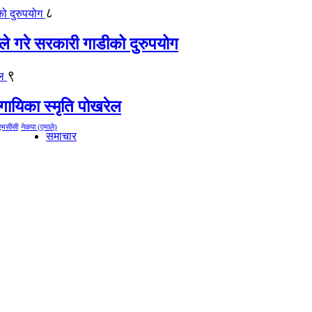
८
ीले गरे सरकारी गाडीको दुरुपयोग
९
गायिका स्‍मृति पोखरेल
एमसीसी
नेकपा (एमाले)
समाचार