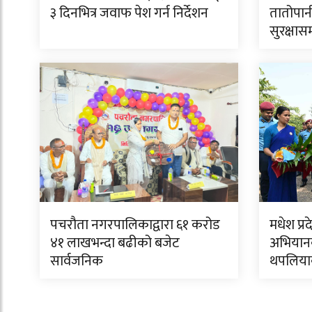
३ दिनभित्र जवाफ पेश गर्न निर्देशन
तातोपान
सुरक्षास
पचरौता नगरपालिकाद्वारा ६१ करोड
मधेश प्रद
४१ लाखभन्दा बढीको बजेट
अभियानक
सार्वजनिक
थपलिया