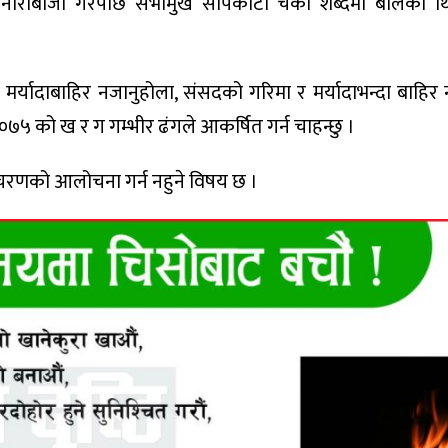
दै नाराबाजी गरेपछि सभामुख सापकोटा चर्को शब्दमा बोलेका 
र्यादाबाहिर नजानुहोला, संसदको गरिमा र मर्यादाभन्दा बाहिर 
२०७५ को ख र ग गम्भीर ढंगले आकर्षित गर्न चाहन्छु ।
णको आलोचना गर्न नहुने विषय छ ।