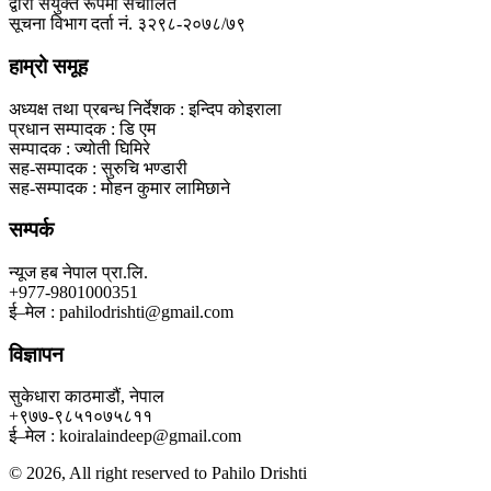
द्वारा संयुक्त रूपमा संचालित
सूचना विभाग दर्ता नं. ३२९८-२०७८/७९
हाम्रो समूह
अध्यक्ष तथा प्रबन्ध निर्देशक : इन्दिप कोइराला
प्रधान सम्पादक : डि एम
सम्पादक : ज्योती घिमिरे
सह-सम्पादक : सुरुचि भण्डारी
सह-सम्पादक : मोहन कुमार लामिछाने
सम्पर्क
न्यूज हब नेपाल प्रा.लि.
+977-9801000351
ई–मेल : pahilodrishti@gmail.com
विज्ञापन
सुकेधारा काठमाडौं, नेपाल
+९७७-९८५१०७५८११
ई–मेल : koiralaindeep@gmail.com
© 2026, All right reserved to Pahilo Drishti