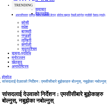
TRENDING
समाचार
देश/प्रदेश
अफगानिस्तान
राप्रपा
नेकपा माओवादी केन्द्र
कोरोना भाइरस
नेपाली कांग्रेस
एमसीसी
नेकपा (एमाले)
कोसी
मधेश
बागमती
गण्डकी
लुम्बिनी
कर्णाली
सुदूरपश्चिम
सूचना-प्रविधि
मनोरञ्जन
खेलकुद
अन्तर्राष्ट्रिय
होमपेज
सांसदलाई देउवाको निर्देशन : एमसीसीबारे बुझेकाहरु बोल्नुस्, नबुझेका नबोल्नुस्
सांसदलाई देउवाको निर्देशन : एमसीसीबारे बुझेकाहरु
बोल्नुस्, नबुझेका नबोल्नुस्