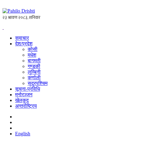
समाचार
देश/प्रदेश
कोसी
मधेश
बागमती
गण्डकी
लुम्बिनी
कर्णाली
सुदूरपश्चिम
सूचना-प्रविधि
मनोरञ्जन
खेलकुद
अन्तर्राष्ट्रिय
English