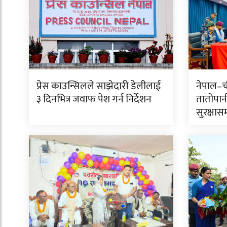
प्रेस काउन्सिलले साझेदारी डेलीलाई
नेपाल–ची
३ दिनभित्र जवाफ पेश गर्न निर्देशन
तातोपान
सुरक्षास