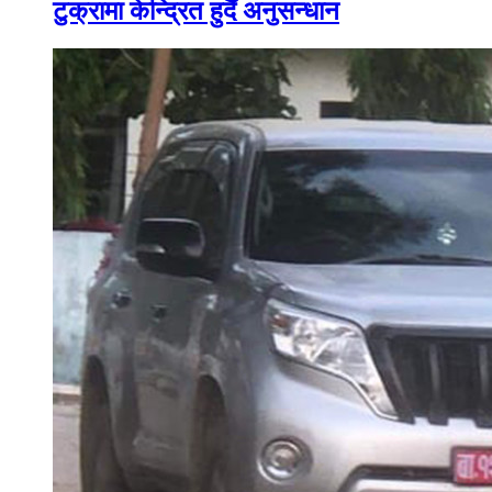
टुक्रामा केन्द्रित हुदैँ अनुसन्धान