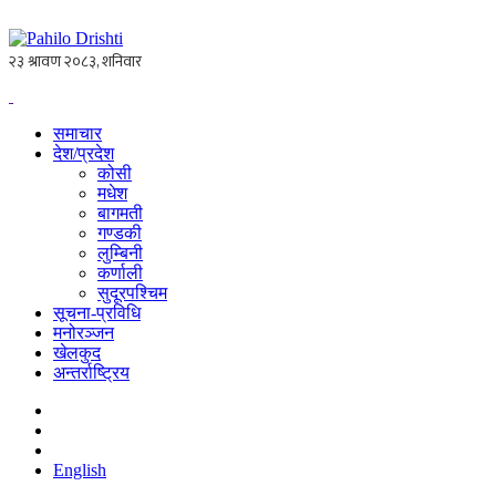
समाचार
देश/प्रदेश
कोसी
मधेश
बागमती
गण्डकी
लुम्बिनी
कर्णाली
सुदूरपश्चिम
सूचना-प्रविधि
मनोरञ्जन
खेलकुद
अन्तर्राष्ट्रिय
English