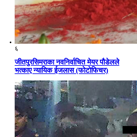
६
जीतपुरसिमराका नवनिर्वाचित मेयर पौडेलले
भत्काए न्यायिक ईजलास (फोटोफिचर)