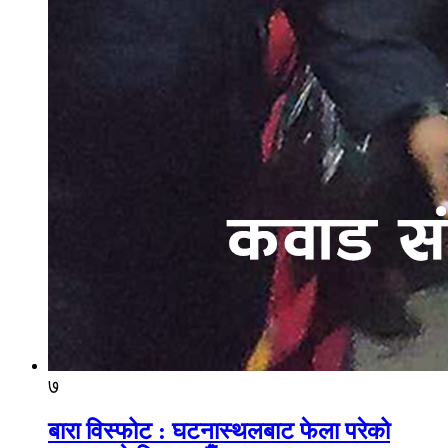
७
बारा विस्फोट : घटनास्थलबाट फेला परेको