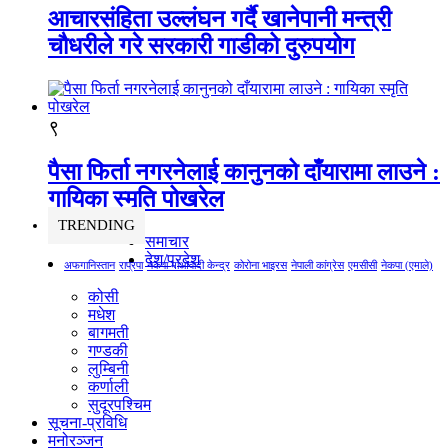
आचारसंहिता उल्लंघन गर्दै खानेपानी मन्त्री
चौधरीले गरे सरकारी गाडीको दुरुपयोग
९
पैसा फिर्ता नगरनेलाई कानुनको दाँयारामा लाउने :
गायिका स्‍मृति पोखरेल
TRENDING
समाचार
देश/प्रदेश
अफगानिस्तान
राप्रपा
नेकपा माओवादी केन्द्र
कोरोना भाइरस
नेपाली कांग्रेस
एमसीसी
नेकपा (एमाले)
कोसी
मधेश
बागमती
गण्डकी
लुम्बिनी
कर्णाली
सुदूरपश्चिम
सूचना-प्रविधि
मनोरञ्जन