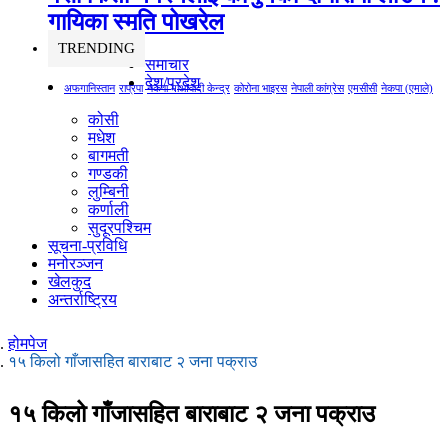
गायिका स्‍मृति पोखरेल
TRENDING
समाचार
देश/प्रदेश
अफगानिस्तान
राप्रपा
नेकपा माओवादी केन्द्र
कोरोना भाइरस
नेपाली कांग्रेस
एमसीसी
नेकपा (एमाले)
कोसी
मधेश
बागमती
गण्डकी
लुम्बिनी
कर्णाली
सुदूरपश्चिम
सूचना-प्रविधि
मनोरञ्जन
खेलकुद
अन्तर्राष्ट्रिय
होमपेज
१५ किलो गाँजासहित बाराबाट २ जना पक्राउ
१५ किलो गाँजासहित बाराबाट २ जना पक्राउ