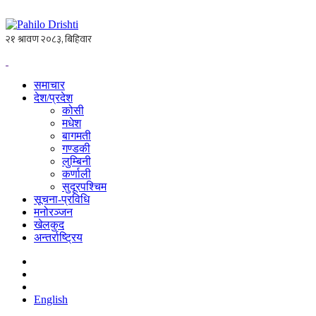
समाचार
देश/प्रदेश
कोसी
मधेश
बागमती
गण्डकी
लुम्बिनी
कर्णाली
सुदूरपश्चिम
सूचना-प्रविधि
मनोरञ्जन
खेलकुद
अन्तर्राष्ट्रिय
English