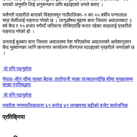
थपको अनुमति लिई अनुसन्धान अघि बढाइएको उनले बताए ।
यसैगरी प्रहरीले बाराको विश्रामपुर गाउँपालिका–१ का ५५ वर्षीय पन्नालाल
साह तेलीलाई पक्राउ गरेको छ । लागूऔषध मुद्दामा बारा जिल्ला अदालतबाट २
वर्ष कैद र १५ हजार रुपैयाँ जरिवाना तोकिएपछि फरार रहेका साहलाई प्रहरीले
पक्राउ गरेको हो ।
उनलाई बुधबार बारा जिल्ला अदालतमा पेश गरिएकोमा अदालतको आदेशानुसार
कैद भुक्तानका लागि कारागार कार्यालय वीरगञ्ज पठाइएको प्रहरीले जनाएको छ
।
यो पनि पढ्नुहोस
नेपाल–चीन सीमा सुरक्षा बैठक: तातोपानी नाका सञ्चालनदेखि सीमा सुरक्षासम्म
साझा प्रतिबद्धता
यो पनि पढ्नुहोस
पचरौता नगरपालिकाद्वारा ६१ करोड ४१ लाखभन्दा बढीको बजेट सार्वजनिक
प्रतिक्रिया