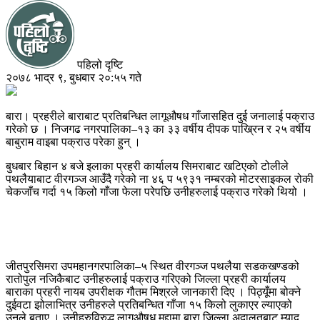
पहिलो दृष्टि
२०७८ भाद्र ९, बुधबार २०:५५ गते
बारा। प्रहरीले बाराबाट प्रतिबन्धित लागूऔषध गाँजासहित दुई जनालाई पक्राउ
गरेको छ । निजगढ नगरपालिका–१३ का ३३ वर्षीय दीपक पाख्रिन र २५ वर्षीय
बाबुराम वाइबा पक्राउ परेका हुन् ।
बुधबार बिहान ४ बजे इलाका प्रहरी कार्यालय सिमराबाट खटिएको टोलीले
पथलैयाबाट वीरगञ्ज आउँदै गरेको ना ४६ प ५९३१ नम्बरको मोटरसाइकल रोकी
चेकजाँच गर्दा १५ किलो गाँजा फेला परेपछि उनीहरुलाई पक्राउ गरेको थियो ।
जीतपुरसिमरा उपमहानगरपालिका–५ स्थित वीरगञ्ज पथलैया सडकखण्डको
रातोपुल नजिकैबाट उनीहरुलाई पक्राउ गरिएको जिल्ला प्रहरी कार्यालय
बाराका प्रहरी नायब उपरीक्षक गौतम मिश्रले जानकारी दिए । पिठ्यूँमा बोक्ने
दुईवटा झोलाभित्र उनीहरुले प्रतिबन्धित गाँजा १५ किलो लुकाएर ल्याएको
उनले बताए । उनीहरुविरुद्ध लागूऔषध मुद्दामा बारा जिल्ला अदालतबाट म्याद