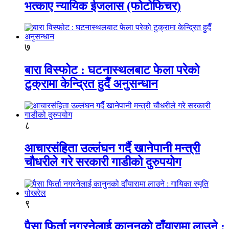
भत्काए न्यायिक ईजलास (फोटोफिचर)
७
बारा विस्फोट : घटनास्थलबाट फेला परेको
टुक्रामा केन्द्रित हुदैँ अनुसन्धान
८
आचारसंहिता उल्लंघन गर्दै खानेपानी मन्त्री
चौधरीले गरे सरकारी गाडीको दुरुपयोग
९
पैसा फिर्ता नगरनेलाई कानुनको दाँयारामा लाउने :