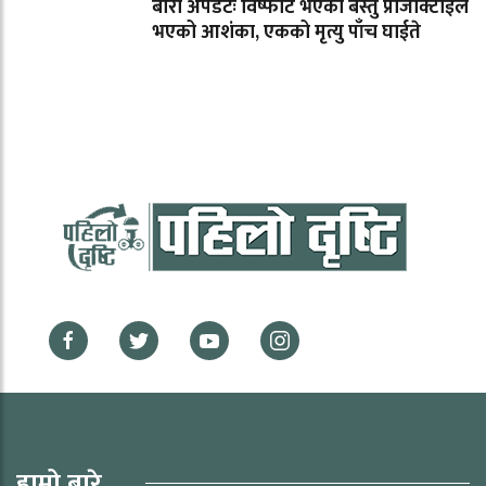
बारा अपडेटः विष्फोट भएको बस्तु प्रोजोक्टाईल
भएको आशंका, एकको मृत्यु पाँच घाईते
हाम्रो बारे