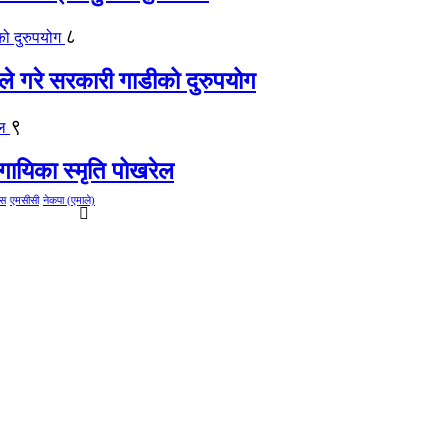
८
ीले गरे सरकारी गाडीको दुरुपयोग
९
गायिका स्‍मृति पोखरेल
ेस
एमसीसी
नेकपा (एमाले)