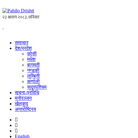
समाचार
देश/प्रदेश
कोसी
मधेश
बागमती
गण्डकी
लुम्बिनी
कर्णाली
सुदूरपश्चिम
सूचना-प्रविधि
मनोरञ्जन
खेलकुद
अन्तर्राष्ट्रिय
English