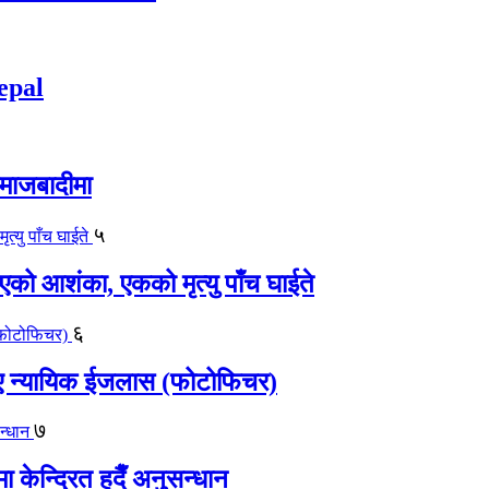
epal
समाजबादीमा
५
एको आशंका, एकको मृत्यु पाँच घाईते
६
काए न्यायिक ईजलास (फोटोफिचर)
७
केन्द्रित हुदैँ अनुसन्धान