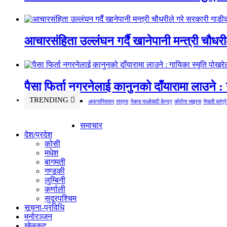
आचारसंहिता उल्लंघन गर्दै खानेपानी मन्त्री चौधर
पैसा फिर्ता नगरनेलाई कानुनको दाँयारामा लाउने : 
TRENDING
अफगानिस्तान
राप्रपा
नेकपा माओवादी केन्द्र
कोरोना भाइरस
नेपाली कांग्र
समाचार
देश/प्रदेश
कोसी
मधेश
बागमती
गण्डकी
लुम्बिनी
कर्णाली
सुदूरपश्चिम
सूचना-प्रविधि
मनोरञ्जन
खेलकुद