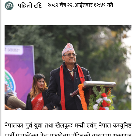
पहिलो दृष्टि
२०८२ चैत्र २२, आईतवार १२:४९ गते
नेपालका पुर्व युवा तथा खेलकुद मन्त्री एवंम् नेपाल कम्युनिष्ट