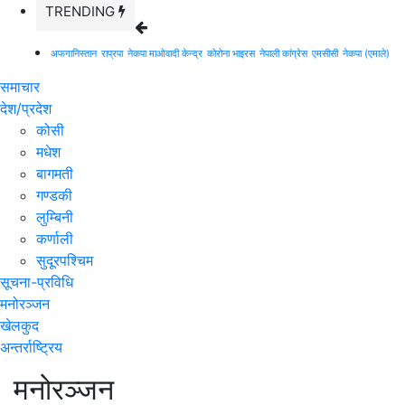
TRENDING
अफगानिस्तान
राप्रपा
नेकपा माओवादी केन्द्र
कोरोना भाइरस
नेपाली कांग्रेस
एमसीसी
नेकपा (एमाले)
समाचार
देश/प्रदेश
कोसी
मधेश
बागमती
गण्डकी
लुम्बिनी
कर्णाली
सुदूरपश्चिम
सूचना-प्रविधि
मनोरञ्जन
खेलकुद
अन्तर्राष्ट्रिय
मनोरञ्जन