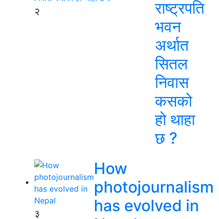
राष्ट्रपति
२
भवन
अर्थात
सितल
निवास
कसको
हो थाहा
छ ?
How
photojournalism
has evolved in
३