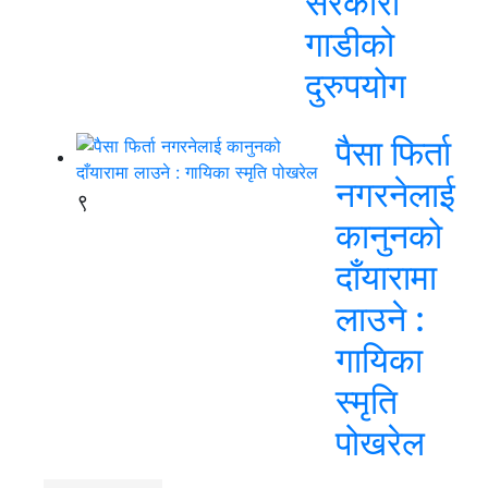
सरकारी
गाडीको
दुरुपयोग
पैसा फिर्ता
नगरनेलाई
९
कानुनको
दाँयारामा
लाउने :
गायिका
स्‍मृति
पोखरेल