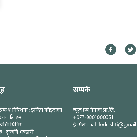
ूह
सम्पर्क
प्रबन्ध निर्देशक : इन्दिप कोइराला
न्यूज हब नेपाल प्रा.लि.
ादक : डि एम
+977-9801000351
्योती घिमिरे
ई–मेल : pahilodrishti@gmai
: सुरुचि भण्डारी