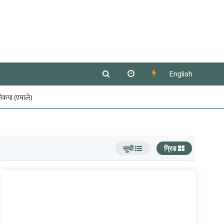
English
नेकपा (एमाले)
सूची
ग्रिड