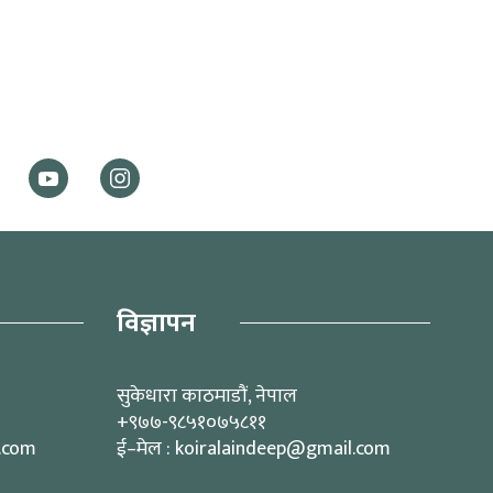
विज्ञापन
सुकेधारा काठमाडौं, नेपाल
+९७७-९८५१०७५८११
l.com
ई–मेल : koiralaindeep@gmail.com